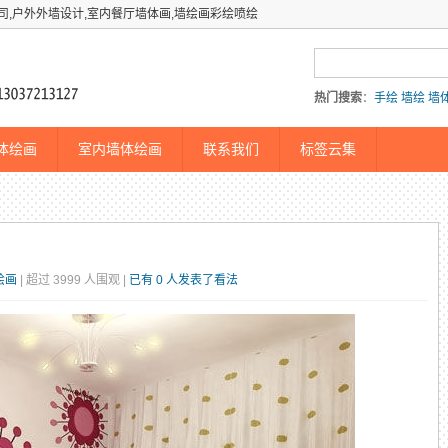
司,户外外墙设计,室内餐厅墙体画,墙绘画彩绘喷绘
热门搜索
：
手绘
墙绘
墙
体绘画
室内墙体绘画
联系我们
标签云集
绘画
| 超过 3999 人围观 |
已有 0 人发表了看法