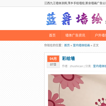
江西九江墙体涂鸦,萍乡手绘墙绘,新余墙画广告公
首页
墙体广告资讯
户外墙
你现在的位置：
首页
»
室内墙体绘画
» 正文
彩绘墙
04月
07日
作者 : zhushican | 分类 :
室内墙体