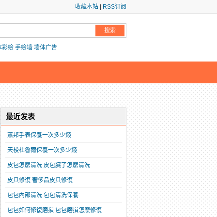
收藏本站
|
RSS订阅
体彩绘
手绘墙
墙体广告
最近发表
蕭邦手表保養一次多少錢
​天梭杜魯爾保養一次多少錢
​皮包怎麽清洗 皮包臟了怎麽清洗
​皮具修復 奢侈品皮具修復
​包包內部清洗 包包清洗保養
​包包如何修復磨損 包包磨損怎麽修復