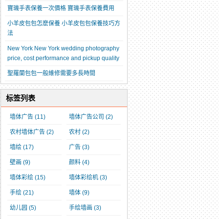
寶璣手表保養一次價格 寶璣手表保養費用
小羊皮包包怎麽保養 小羊皮包包保養技巧方
法
New York New York wedding photography
price, cost performance and pickup quality
聖羅蘭包包一般維修需要多長時間
标签列表
墙体广告
(11)
墙体广告公司
(2)
农村墙体广告
(2)
农村
(2)
墙绘
(17)
广告
(3)
壁画
(9)
颜料
(4)
墙体彩绘
(15)
墙体彩绘机
(3)
手绘
(21)
墙体
(9)
幼儿园
(5)
手绘墙画
(3)