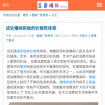
首页
你现在的位置：
首页
»
墙体广告资讯
» 正文
试论墙体彩绘的价格性体现
作者 : zhushican | 分类 :
墙体广告资讯
| 超过 1330 人围观 |
已有 0 人发表
了看法
试论
墙体彩绘
的
价格
性体现。随着经济的发展和人民生活水平
的提高，艺术、美学自觉意识的苏醒，艺术产品的消费开始进
入繁荣的阶段。 如果说建筑是人类文明史中流动的音乐，那么
建筑中的
装饰
则是这段音乐中最美妙的音符。在建筑装饰中墙
饰又占了很大的比重，作为最古老的艺术之一，从远古时期使
用动植物的汁液在岩壁上涂绘到现代则使用丙烯等染料，
壁画
在技术上经历了不断的改进和完善。
墙体
彩绘
作为纯手工
绘画
最初具有独一性和不可复制性，但随着市场需求扩大也不可避
免地进入了“文化工业”的壁垒外圈，在大众消费和艺术审美中寻
找着生存的平衡点。