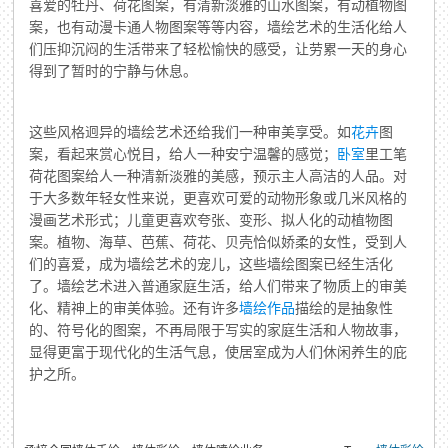
喜爱的牡丹、荷花图案，有清新淡雅的山水图案，有动植物图
案，也有动漫卡通人物图案等等内容，墙绘艺术的生活化给人
们压抑沉闷的生活带来了轻松愉快的感受，让劳累一天的身心
得到了暂时的宁静与休息。
这些风格迥异的墙绘艺术还给我们一种审美享受。如
花卉
图
案，看起来赏心悦目，给人一种安宁温馨的感觉；
卧室
里工笔
荷花图案给人一种清新淡雅的美感，预示主人高洁的人品。对
于大多数年轻女性来说，更喜欢可爱的动物形象或几米风格的
漫画艺术形式；儿童更喜欢夸张、变形、拟人化的动植物图
案。植物、海草、芭蕉、荷花、贝壳恰似娇柔的女性，受到人
们的喜爱，成为墙绘艺术的宠儿，这些墙绘图案已经生活化
了。墙绘艺术进入普通家庭生活，给人们带来了物质上的审美
化、精神上的审美体验。还有许多
墙绘作品
描绘的是抽象性
的、符号化的图案，不再局限于写实的家庭生活和人物故事，
显得更富于现代化的生活气息，使居室成为人们休闲养生的庇
护之所。